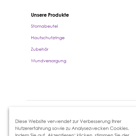
Unsere Produkte
Stomabeutel
Hautschutzringe
Zubehör
Wundversorgung
Eakin Healthcare GmbH, Berliner Str. 300b, 63065 Offenbach
Diese Website verwendet zur Verbesserung Ihrer
Nutzererfahrung sowie zu Analysezwecken Cookies.
Indem Sie auf ‚Akzeptieren‘ klicken, stimmen Sie der