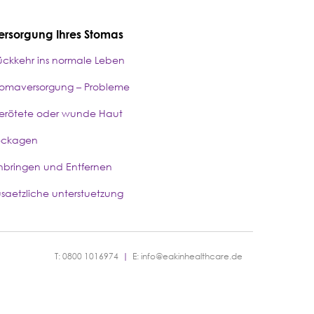
ersorgung Ihres Stomas
ückkehr ins normale Leben
tomaversorgung – Probleme
erötete oder wunde Haut
eckagen
nbringen und Entfernen
usaetzliche unterstuetzung
T: 0800 1016974
|
E:
info@eakinhealthcare.de