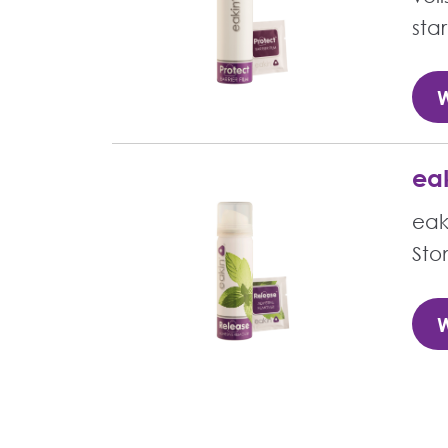
sta
W
ea
eak
Sto
W