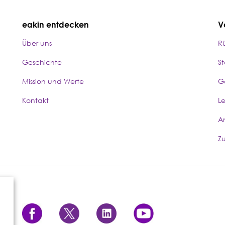
eakin entdecken
V
Über uns
R
Geschichte
S
Mission und Werte
G
Kontakt
L
A
Z