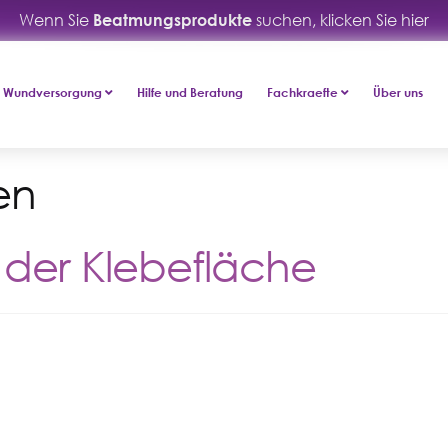
Wenn Sie
Beatmungsprodukte
suchen, klicken Sie hier
Wundversorgung
Hilfe und Beratung
Fachkraefte
Über uns
en
der Klebefläche