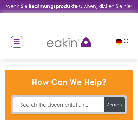
Wenn Sie
Beatmungsprodukte
suchen, klicken Sie hier
DE
How Can We Help?
Search