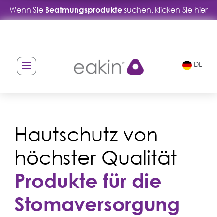
Wenn Sie
Beatmungsprodukte
suchen, klicken Sie hier
Skip
Skip
to
to
navigation
content
DE
Hautschutz von
höchster Qualität
Produkte für die
Stomaversorgung