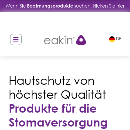
Wenn Sie
Beatmungsprodukte
suchen, klicken Sie hier
Skip
Skip
to
to
navigation
content
DE
Hautschutz von
höchster Qualität
Produkte für die
Stomaversorgung