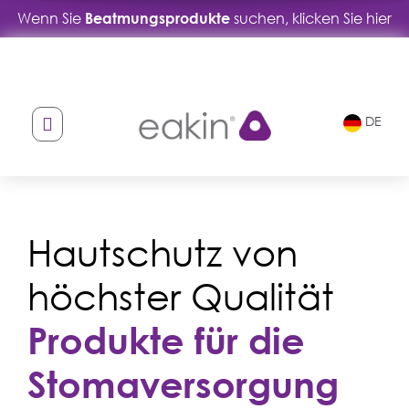
Wenn Sie
Beatmungsprodukte
suchen, klicken Sie hier
Skip
Skip
to
to
navigation
content
DE
Hautschutz von
höchster Qualität
Produkte für die
Stomaversorgung