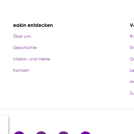
eakin entdecken
V
Über uns
R
Geschichte
S
Mission und Werte
G
Kontakt
L
A
Z