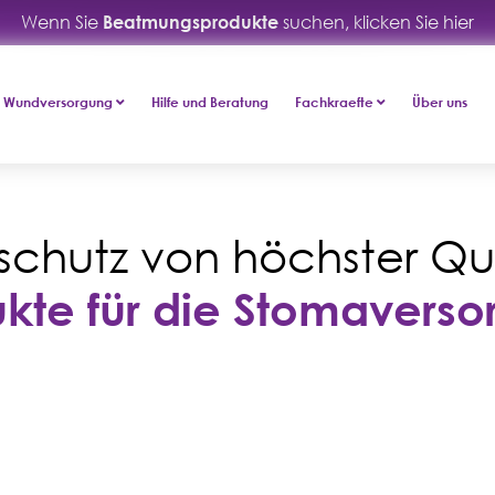
Wenn Sie
Beatmungsprodukte
suchen, klicken Sie hier
Wundversorgung
Hilfe und Beratung
Fachkraefte
Über uns
schutz von höchster Qua
kte für die Stomavers