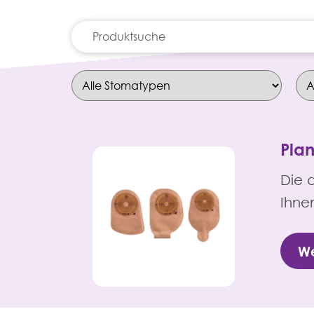
Suche
nach:
Pla
Die 
Ihne
We