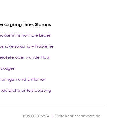
ersorgung Ihres Stomas
ückkehr ins normale Leben
tomaversorgung – Probleme
erötete oder wunde Haut
eckagen
nbringen und Entfernen
usaetzliche unterstuetzung
T: 0800 1016974
|
E:
info@eakinhealthcare.de