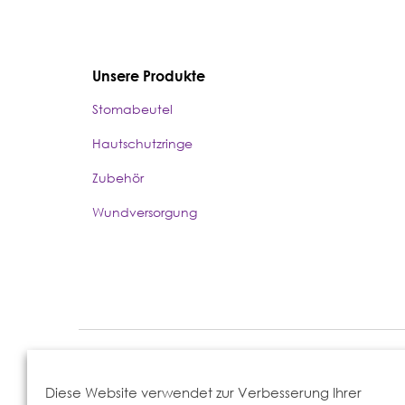
Unsere Produkte
Stomabeutel
Hautschutzringe
Zubehör
Wundversorgung
Eakin Healthcare GmbH, Berliner Str. 300b, 63065 Offenbach
Diese Website verwendet zur Verbesserung Ihrer