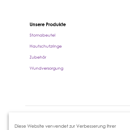
Unsere Produkte
Stomabeutel
Hautschutzringe
Zubehör
Wundversorgung
Eakin Healthcare GmbH, Berliner Str. 300b, 63065 Offenbach
Diese Website verwendet zur Verbesserung Ihrer