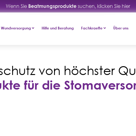
Wenn Sie
Beatmungsprodukte
suchen, klicken Sie hier
Wundversorgung
Hilfe und Beratung
Fachkraefte
Über uns
schutz von höchster Qua
kte für die Stomavers