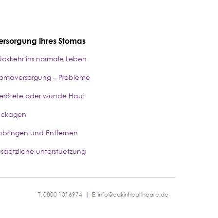
ersorgung Ihres Stomas
ückkehr ins normale Leben
tomaversorgung – Probleme
erötete oder wunde Haut
eckagen
nbringen und Entfernen
usaetzliche unterstuetzung
T: 0800 1016974
|
E:
info@eakinhealthcare.de