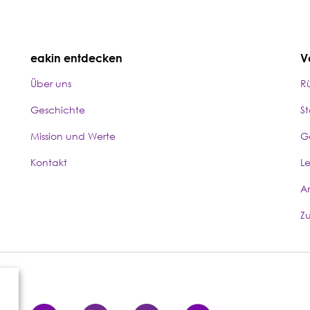
eakin entdecken
V
Über uns
R
Geschichte
S
Mission und Werte
G
Kontakt
L
A
Z