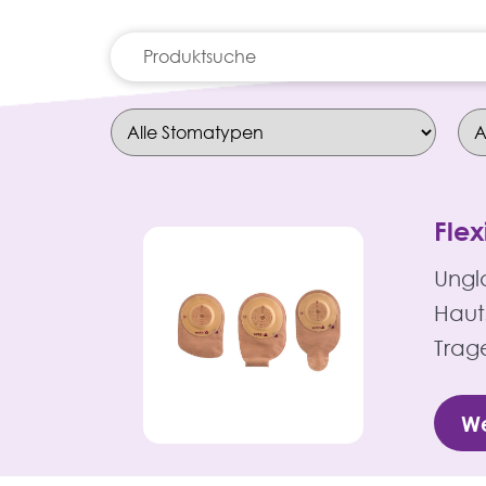
Suche
nach:
Fle
Ungla
Haut
Trag
We