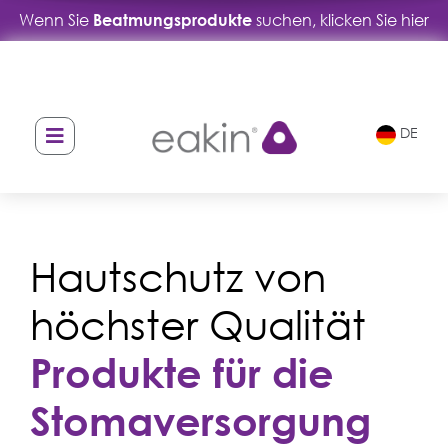
Wenn Sie
Beatmungsprodukte
suchen, klicken Sie hier
Skip
Skip
to
to
navigation
content
DE
Hautschutz von
höchster Qualität
Produkte für die
Stomaversorgung