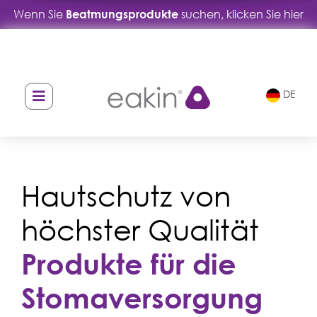
Wenn Sie
Beatmungsprodukte
suchen, klicken Sie hier
Skip
Skip
to
to
navigation
content
DE
Hautschutz von
höchster Qualität
Produkte für die
Stomaversorgung