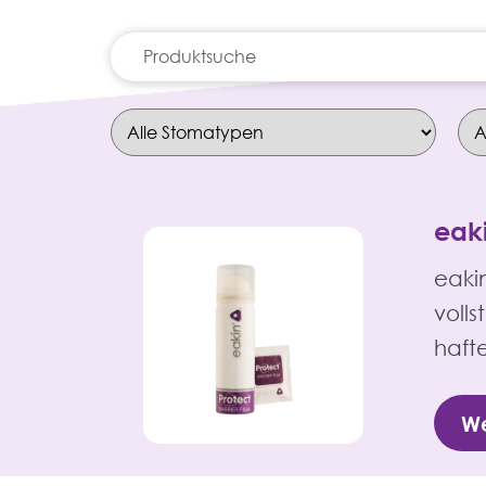
Suche
nach:
eaki
eaki
voll
haft
We