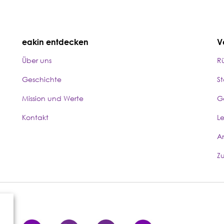
eakin entdecken
V
Über uns
R
Geschichte
S
Mission und Werte
G
Kontakt
L
A
Z