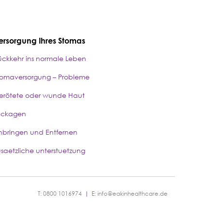
ersorgung Ihres Stomas
ückkehr ins normale Leben
tomaversorgung – Probleme
erötete oder wunde Haut
eckagen
nbringen und Entfernen
usaetzliche unterstuetzung
T: 0800 1016974
|
E:
info@eakinhealthcare.de