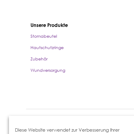
Unsere Produkte
Stomabeutel
Hautschutzringe
Zubehör
Wundversorgung
Eakin Healthcare GmbH, Berliner Str. 300b, 63065 Offenbach
Diese Website verwendet zur Verbesserung Ihrer