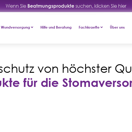
Wenn Sie
Beatmungsprodukte
suchen, klicken Sie hier
Wundversorgung
Hilfe und Beratung
Fachkraefte
Über uns
schutz von höchster Qua
kte für die Stomavers