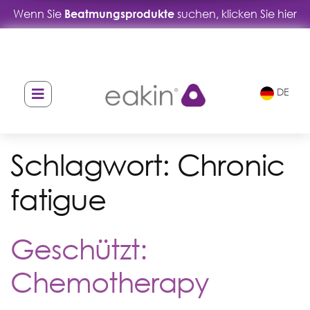
Wenn Sie
Beatmungsprodukte
suchen, klicken Sie hier
Skip
Skip
to
to
navigation
content
DE
Schlagwort:
Chronic
fatigue
Geschützt:
Chemotherapy