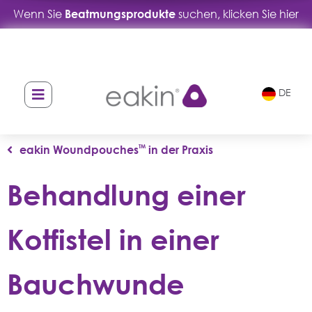
Wenn Sie
Beatmungsprodukte
suchen, klicken Sie hier
DE
eakin Woundpouches
TM
in der Praxis
Behandlung einer
Kotfistel in einer
Bauchwunde