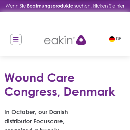
Wenn Sie
Beatmungsprodukte
suchen, klicken Sie hier
Skip
Skip
to
to
navigation
content
DE
Wound Care
Congress, Denmark
In October, our Danish
distributor Focuscare,