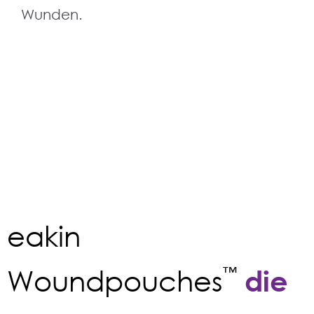
Wunden.
eakin
Woundpouches
™
die